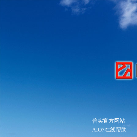
普实官方网站
AIO7在线帮助